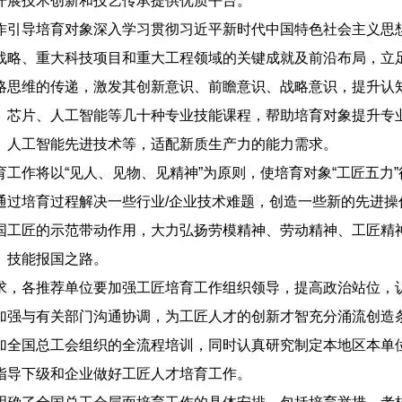
开展技术创新和技艺传承提供优质平台。
作引导培育对象深入学习贯彻习近平新时代中国特色社会主义思
战略、重大科技项目和重大工程领域的关键成就及前沿布局，立
略思维的传递，激发其创新意识、前瞻意识、战略意识，提升认
、芯片、人工智能等几十种专业技能课程，帮助培育对象提升专
、人工智能先进技术等，适配新质生产力的能力需求。
育工作将以“见人、见物、见精神”为原则，使培育对象“工匠五力
通过培育过程解决一些行业/企业技术难题，创造一些新的先进操
国工匠的示范带动作用，大力弘扬劳模精神、劳动精神、工匠精
、技能报国之路。
求，各推荐单位要加强工匠培育工作组织领导，提高政治站位，
加强与有关部门沟通协调，为工匠人才的创新才智充分涌流创造
加全国总工会组织的全流程培训，同时认真研究制定本地区本单
指导下级和企业做好工匠人才培育工作。