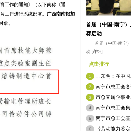
培育工作的通知》（以下简称《通
培育工作进行系统部署。
广西南南铝加
育对象。
首届（中国·南宁
赛启动
首届（中国·南宁
动
[详细]
点击排行
王东明：在中国
1
代表…
南宁市总工会各
2
市总直属企事业
3
南宁市总工会集
4
南宁市总工会基
5
名…
《劳动能力鉴定
6