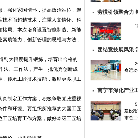
想，强化家国情怀，提高政治站位，聚
劳模引领聚合力 
▪
足技术而超越技术，注重人文情怀、科
知格局。本次培育设置智能制造、新能
业素质能力，创新管理的思维与方法，
团结竞技展风采 
▪
”得到大幅度提升锻炼，培育出合格的
作法、工作法，产生一批优秀创新成
身运动
神，传承工匠技术技能，激励更多职工
南宁市深化产业
▪
认真制定工作方案，积极争取党政重视
条件和环境。要组织所推荐的大国工匠
建设改
市总工会
位工匠培育工作方案，做好本级工匠培