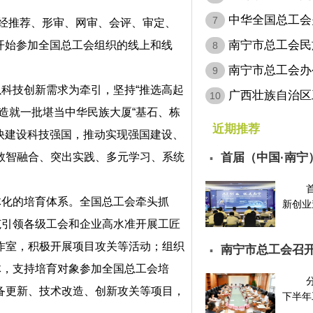
病…
中华全国总工会
7
，经推荐、形审、网审、会评、审定、
会…
南宁市总工会民
期开始参加全国总工会组织的线上和线
8
南宁市总工会办
9
以科技创新需求为牵引，坚持“推选高起
层…
广西壮族自治区
10
造就一批堪当中华民族大厦“基石、栋
定…
近期推荐
加快建设科技强国，推动实现强国建设、
首届（中国·南宁
数智融合、突出实践、多元学习、系统
▪
请…
体化的培育体系。全国总工会牵头抓
新创业邀
范引领各级工会和企业高水准开展工匠
作室，积极开展项目攻关等活动；组织
南宁市总工会召开
▪
体，支持培育对象参加全国总工会培
备更新、技术改造、创新攻关等项目，
下半年工