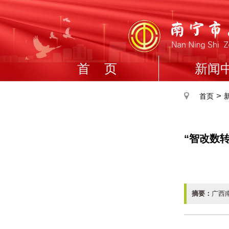
首 页
新闻
>
首页
“智改数
摘要：
广西