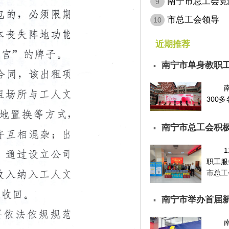
暖…
南宁市总工会党
9
宣…
市总工会领导
10
近期推荐
南宁市单身教职工
▪
300多
南宁市总工会积极
▪
职工服
市总工会
南宁市举办首届
▪