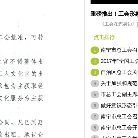
重磅推出！工会形
《工会在您身边》
点击排行
南宁市总工会召
1
（扩…
2017年“全国
2
自治区总工会关
3
自…
关于加强和规范
4
意…
市总工会副主席
5
劳…
做好意识形态引
6
宣传…
南宁市总工会召
7
议…
南宁市总工会开展
8