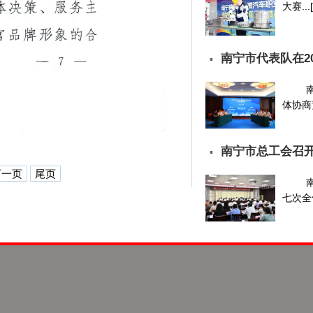
大赛...
南宁市代表队在2
▪
体协商
南宁市总工会召
▪
下一页
尾页
七次全体